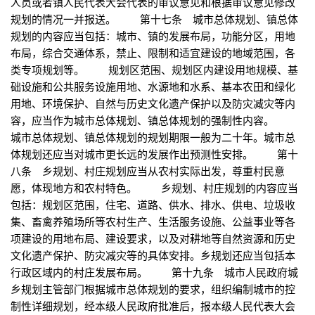
人员或者镇人民代表大会代表的审议意见和根据审议意见修改
规划的情况一并报送。 第十七条 城市总体规划、镇总体
规划的内容应当包括：城市、镇的发展布局，功能分区，用地
布局，综合交通体系，禁止、限制和适宜建设的地域范围，各
类专项规划等。 规划区范围、规划区内建设用地规模、基
础设施和公共服务设施用地、水源地和水系、基本农田和绿化
用地、环境保护、自然与历史文化遗产保护以及防灾减灾等内
容，应当作为城市总体规划、镇总体规划的强制性内容。
城市总体规划、镇总体规划的规划期限一般为二十年。城市总
体规划还应当对城市更长远的发展作出预测性安排。 第十
八条 乡规划、村庄规划应当从农村实际出发，尊重村民意
愿，体现地方和农村特色。 乡规划、村庄规划的内容应当
包括：规划区范围，住宅、道路、供水、排水、供电、垃圾收
集、畜禽养殖场所等农村生产、生活服务设施、公益事业等各
项建设的用地布局、建设要求，以及对耕地等自然资源和历史
文化遗产保护、防灾减灾等的具体安排。乡规划还应当包括本
行政区域内的村庄发展布局。 第十九条 城市人民政府城
乡规划主管部门根据城市总体规划的要求，组织编制城市的控
制性详细规划，经本级人民政府批准后，报本级人民代表大会