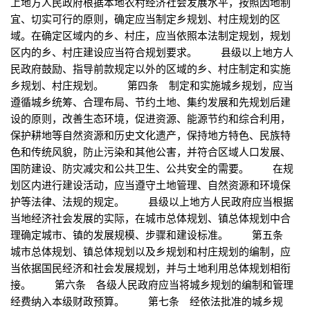
上地方人民政府根据本地农村经济社会发展水平，按照因地制
宜、切实可行的原则，确定应当制定乡规划、村庄规划的区
域。在确定区域内的乡、村庄，应当依照本法制定规划，规划
区内的乡、村庄建设应当符合规划要求。 县级以上地方人
民政府鼓励、指导前款规定以外的区域的乡、村庄制定和实施
乡规划、村庄规划。 第四条 制定和实施城乡规划，应当
遵循城乡统筹、合理布局、节约土地、集约发展和先规划后建
设的原则，改善生态环境，促进资源、能源节约和综合利用，
保护耕地等自然资源和历史文化遗产，保持地方特色、民族特
色和传统风貌，防止污染和其他公害，并符合区域人口发展、
国防建设、防灾减灾和公共卫生、公共安全的需要。 在规
划区内进行建设活动，应当遵守土地管理、自然资源和环境保
护等法律、法规的规定。 县级以上地方人民政府应当根据
当地经济社会发展的实际，在城市总体规划、镇总体规划中合
理确定城市、镇的发展规模、步骤和建设标准。 第五条
城市总体规划、镇总体规划以及乡规划和村庄规划的编制，应
当依据国民经济和社会发展规划，并与土地利用总体规划相衔
接。 第六条 各级人民政府应当将城乡规划的编制和管理
经费纳入本级财政预算。 第七条 经依法批准的城乡规