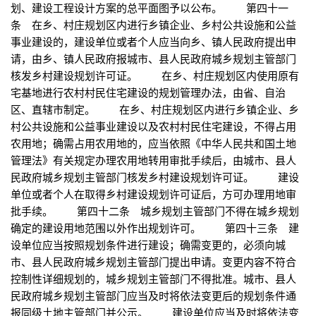
划、建设工程设计方案的总平面图予以公布。 第四十一
条 在乡、村庄规划区内进行乡镇企业、乡村公共设施和公益
事业建设的，建设单位或者个人应当向乡、镇人民政府提出申
请，由乡、镇人民政府报城市、县人民政府城乡规划主管部门
核发乡村建设规划许可证。 在乡、村庄规划区内使用原有
宅基地进行农村村民住宅建设的规划管理办法，由省、自治
区、直辖市制定。 在乡、村庄规划区内进行乡镇企业、乡
村公共设施和公益事业建设以及农村村民住宅建设，不得占用
农用地；确需占用农用地的，应当依照《中华人民共和国土地
管理法》有关规定办理农用地转用审批手续后，由城市、县人
民政府城乡规划主管部门核发乡村建设规划许可证。 建设
单位或者个人在取得乡村建设规划许可证后，方可办理用地审
批手续。 第四十二条 城乡规划主管部门不得在城乡规划
确定的建设用地范围以外作出规划许可。 第四十三条 建
设单位应当按照规划条件进行建设；确需变更的，必须向城
市、县人民政府城乡规划主管部门提出申请。变更内容不符合
控制性详细规划的，城乡规划主管部门不得批准。城市、县人
民政府城乡规划主管部门应当及时将依法变更后的规划条件通
报同级土地主管部门并公示。 建设单位应当及时将依法变