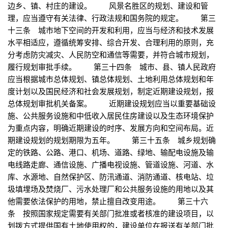
边乡、镇、村庄的建设。 风景名胜区的规划、建设和管
理，应当遵守有关法律、行政法规和国务院的规定。 第三
十三条 城市地下空间的开发和利用，应当与经济和技术发展
水平相适应，遵循统筹安排、综合开发、合理利用的原则，充
分考虑防灾减灾、人民防空和通信等需要，并符合城市规划，
履行规划审批手续。 第三十四条 城市、县、镇人民政府
应当根据城市总体规划、镇总体规划、土地利用总体规划和年
度计划以及国民经济和社会发展规划，制定近期建设规划，报
总体规划审批机关备案。 近期建设规划应当以重要基础设
施、公共服务设施和中低收入居民住房建设以及生态环境保护
为重点内容，明确近期建设的时序、发展方向和空间布局。近
期建设规划的规划期限为五年。 第三十五条 城乡规划确
定的铁路、公路、港口、机场、道路、绿地、输配电设施及输
电线路走廊、通信设施、广播电视设施、管道设施、河道、水
库、水源地、自然保护区、防汛通道、消防通道、核电站、垃
圾填埋场及焚烧厂、污水处理厂和公共服务设施的用地以及其
他需要依法保护的用地，禁止擅自改变用途。 第三十六
条 按照国家规定需要有关部门批准或者核准的建设项目，以
划拨方式提供国有土地使用权的，建设单位在报送有关部门批