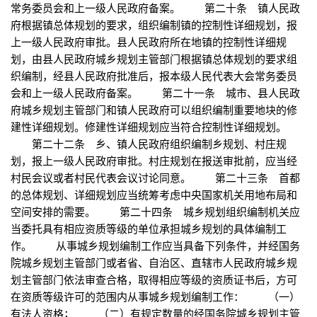
常务委员会和上一级人民政府备案。 第二十条 镇人民政
府根据镇总体规划的要求，组织编制镇的控制性详细规划，报
上一级人民政府审批。县人民政府所在地镇的控制性详细规
划，由县人民政府城乡规划主管部门根据镇总体规划的要求组
织编制，经县人民政府批准后，报本级人民代表大会常务委员
会和上一级人民政府备案。 第二十一条 城市、县人民政
府城乡规划主管部门和镇人民政府可以组织编制重要地块的修
建性详细规划。修建性详细规划应当符合控制性详细规划。
第二十二条 乡、镇人民政府组织编制乡规划、村庄规
划，报上一级人民政府审批。村庄规划在报送审批前，应当经
村民会议或者村民代表会议讨论同意。 第二十三条 首都
的总体规划、详细规划应当统筹考虑中央国家机关用地布局和
空间安排的需要。 第二十四条 城乡规划组织编制机关应
当委托具有相应资质等级的单位承担城乡规划的具体编制工
作。 从事城乡规划编制工作应当具备下列条件，并经国务
院城乡规划主管部门或者省、自治区、直辖市人民政府城乡规
划主管部门依法审查合格，取得相应等级的资质证书后，方可
在资质等级许可的范围内从事城乡规划编制工作： （一）
有法人资格； （二）有规定数量的经国务院城乡规划主管