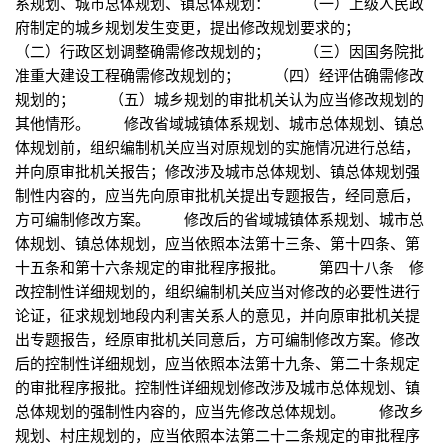
系规划、城市总体规划、镇总体规划： （一）上级人民政
府制定的城乡规划发生变更，提出修改规划要求的；
（二）行政区划调整确需修改规划的； （三）因国务院批
准重大建设工程确需修改规划的； （四）经评估确需修改
规划的； （五）城乡规划的审批机关认为应当修改规划的
其他情形。 修改省域城镇体系规划、城市总体规划、镇总
体规划前，组织编制机关应当对原规划的实施情况进行总结，
并向原审批机关报告；修改涉及城市总体规划、镇总体规划强
制性内容的，应当先向原审批机关提出专题报告，经同意后，
方可编制修改方案。 修改后的省域城镇体系规划、城市总
体规划、镇总体规划，应当依照本法第十三条、第十四条、第
十五条和第十六条规定的审批程序报批。 第四十八条 修
改控制性详细规划的，组织编制机关应当对修改的必要性进行
论证，征求规划地段内利害关系人的意见，并向原审批机关提
出专题报告，经原审批机关同意后，方可编制修改方案。修改
后的控制性详细规划，应当依照本法第十九条、第二十条规定
的审批程序报批。控制性详细规划修改涉及城市总体规划、镇
总体规划的强制性内容的，应当先修改总体规划。 修改乡
规划、村庄规划的，应当依照本法第二十二条规定的审批程序