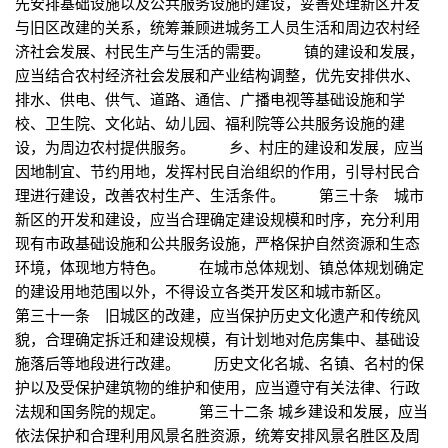
先安排基础设施以及公共服务设施的建设，妥善处理新区开发
与旧区改建的关系，统筹兼顾进城务工人员生活和周边农村经
济社会发展、村民生产与生活的需要。 镇的建设和发展，
应当结合农村经济社会发展和产业结构调整，优先安排供水、
排水、供电、供气、道路、通信、广播电视等基础设施和学
校、卫生院、文化站、幼儿园、福利院等公共服务设施的建
设，为周边农村提供服务。 乡、村庄的建设和发展，应当
因地制宜、节约用地，发挥村民自治组织的作用，引导村民合
理进行建设，改善农村生产、生活条件。 第三十条 城市
新区的开发和建设，应当合理确定建设规模和时序，充分利用
现有市政基础设施和公共服务设施，严格保护自然资源和生态
环境，体现地方特色。 在城市总体规划、镇总体规划确定
的建设用地范围以外，不得设立各类开发区和城市新区。
第三十一条 旧城区的改建，应当保护历史文化遗产和传统风
貌，合理确定拆迁和建设规模，有计划地对危房集中、基础设
施落后等地段进行改建。 历史文化名城、名镇、名村的保
护以及受保护建筑物的维护和使用，应当遵守有关法律、行政
法规和国务院的规定。 第三十二条 城乡建设和发展，应当
依法保护和合理利用风景名胜资源，统筹安排风景名胜区及周