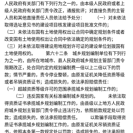
人民政府有关部门有下列行为之一的，由本级人民政府或者上
级人民政府有关部门责令改正，通报批评；对直接负责的主管
人员和其他直接责任人员依法给予处分： （一）对未依法
取得选址意见书的建设项目核发建设项目批准文件的；
（二）未依法在国有土地使用权出让合同中确定规划条件或者
改变国有土地使用权出让合同中依法确定的规划条件的；
（三）对未依法取得建设用地规划许可证的建设单位划拨国有
土地使用权的。 第六十二条 城乡规划编制单位有下列行
为之一的，由所在地城市、县人民政府城乡规划主管部门责令
限期改正，处合同约定的规划编制费一倍以上二倍以下的罚
款；情节严重的，责令停业整顿，由原发证机关降低资质等级
或者吊销资质证书；造成损失的，依法承担赔偿责任：
（一）超越资质等级许可的范围承揽城乡规划编制工作的；
（二）违反国家有关标准编制城乡规划的。 未依法取
得资质证书承揽城乡规划编制工作的，由县级以上地方人民政
府城乡规划主管部门责令停止违法行为，依照前款规定处以罚
款；造成损失的，依法承担赔偿责任。 以欺骗手段取得资
质证书承揽城乡规划编制工作的，由原发证机关吊销资质证
书，依照本条第一款规定处以罚款；造成损失的，依法承担赔