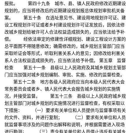
报批。 第四十九条 城市、县、镇人民政府修改近期建设
规划的，应当将修改后的近期建设规划报总体规划审批机关备
案。 第五十条 在选址意见书、建设用地规划许可证、建
设工程规划许可证或者乡村建设规划许可证发放后，因依法修
改城乡规划给被许可人合法权益造成损失的，应当依法给予补
偿。 经依法审定的修建性详细规划、建设工程设计方案的
总平面图不得随意修改；确需修改的，城乡规划主管部门应当
采取听证会等形式，听取利害关系人的意见；因修改给利害关
系人合法权益造成损失的，应当依法给予补偿。 第五章 监督
检查 第五十一条 县级以上人民政府及其城乡规划主管部
门应当加强对城乡规划编制、审批、实施、修改的监督检查。
第五十二条 地方各级人民政府应当向本级人民代表大会
常务委员会或者乡、镇人民代表大会报告城乡规划的实施情
况，并接受监督。 第五十三条 县级以上人民政府城乡规
划主管部门对城乡规划的实施情况进行监督检查，有权采取以
下措施： （一）要求有关单位和人员提供与监督事项有关
的文件、资料，并进行复制； （二）要求有关单位和人员
就监督事项涉及的问题作出解释和说明，并根据需要进入现场
进行勘测； （三）责令有关单位和人员停止违反有关城乡